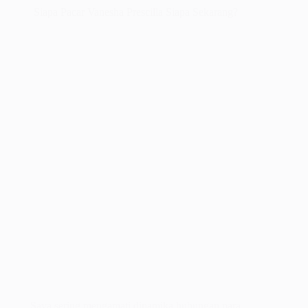
Siapa Pacar Vanesha Prescilla Siapa Sekarang?
Saya sering mengamati dinamika hubungan para