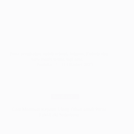
Pesta pernikahan sudah selesai, Jaliners. Euforia dan
haru masih terasa, tapi satu…
Notiska
31 Oktober 2025
Relationship
Cara Membuat Kejutan Ulang Tahun untuk Pacar
Laki-Laki Sederhana​