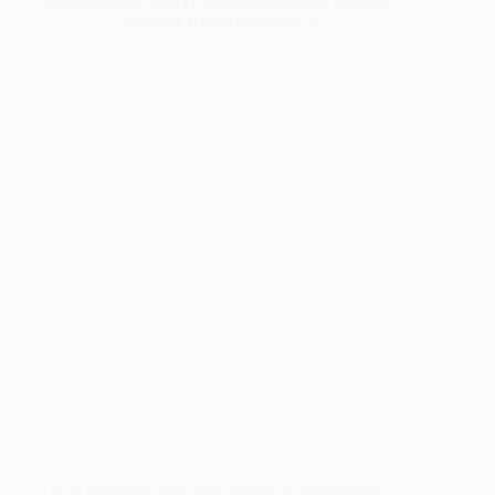
Usaha Kursus TOEFL Menguntungkan? Panduan
Memulai Bisnis Pendidikan
Bagi pasangan yang baru menikah, membangun